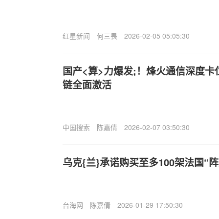
红星新闻
何三畏
2026-02-05 05:05:30
国产<算>力爆发;！烽火通信深度
链全面激活
中国搜索
陈嘉倩
2026-02-07 03:50:30
乌克{兰}承诺购买至多100架法国“
台海网
陈嘉倩
2026-01-29 17:50:30