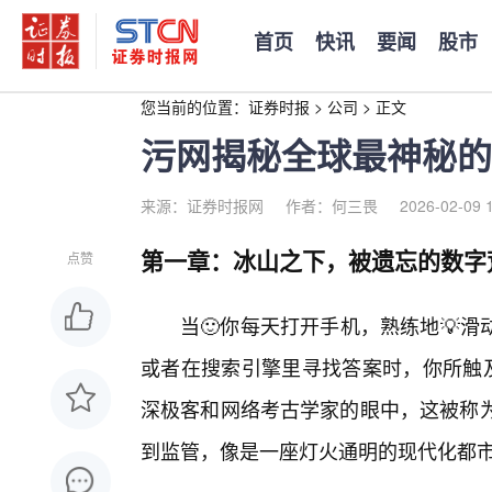
首页
快讯
要闻
股市
您当前的位置：
证券时报
>
公司
>
正文
污网揭秘全球最神秘的
来源：证券时报网
作者：何三畏
2026-02-09 
第一章：冰山之下，被遗忘的数字
点赞
当🙂你每天打开手机，熟练地💡
或者在搜索引擎里寻找答案时，你所触及
深极客和网络考古学家的眼中，这被称为“表
到监管，像是一座灯火通明的现代化都