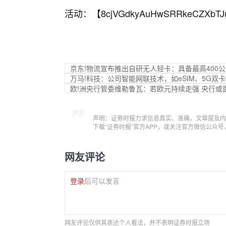
活动：【
8cjVGdkyAuHwSRRkeCZXbTJ
京东!物流宣布推出自研无人轻卡：具备最高400
万马!科技：公司智能网联技术，如eSIM、5G
欧!洲央行管委维勒鲁瓦：若欧元持续走强 央行或
声明：证券时报力求信息真实、准确，文章提及内
下载“证券时报”官方APP，或关注官方微信公众
网友评论
登录
后可以发言
网友评论仅供其表达个人看法，并不表明证券时报立场