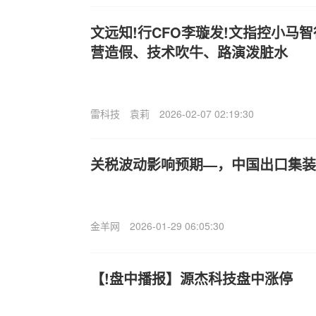
文远知!行CFO李璇发!文指控小马
营造假、技术吹牛、路演泼脏水
雷科技
袁莉
2026-02-07 02:19:30
关税波动影响预期—，中国出口集装
金羊网
2026-01-29 06:05:30
【!盘中播报】源杰科技盘中涨停